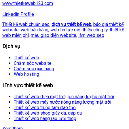
www.thietkeweb123.com
Linkedin Profile
Thiết kế web chuẩn seo
,
dịch vụ thiết kế web
,
báo giá thiết kế
website
,
web bán hàng
,
web tin tức giới thiệu công ty
,
thiết kế
web miễn phí
,
mẫu giao diện website
,
làm web seo
Dịch vụ
Thiết kế web
Chăm sóc website
Chăm sóc gian hàng
Web hosting
Lĩnh vực thiết kế web
Thiết kế web điện mặt trời, pin năng lượng mặt trời
Thiết kế web máy nước nóng năng lượng mặt trời
Thiết kế web trung tâm đào tạo
Thiết kế web shop giày da, dép da
Thiết kế web hàng rào lưới thép
Xem thêm...