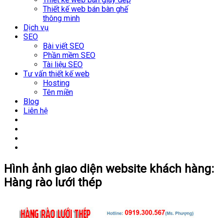
Thiết kế web bán bàn ghế
thông minh
Dịch vụ
SEO
Bài viết SEO
Phần mềm SEO
Tài liệu SEO
Tư vấn thiết kế web
Hosting
Tên miền
Blog
Liên hệ
Hình ảnh giao diện website khách hàng:
Hàng rào lưới thép